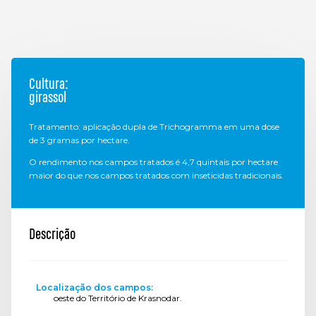
Cultura:
girassol
Tratamento: aplicação dupla de Trichogramma em uma dose
de 3 gramas por hectare.
O rendimento nos campos tratados é 4,7 quintais por hectare
maior do que nos campos tratados com inseticidas tradicionais.
Descrição
Localização dos campos:
oeste do Território de Krasnodar.